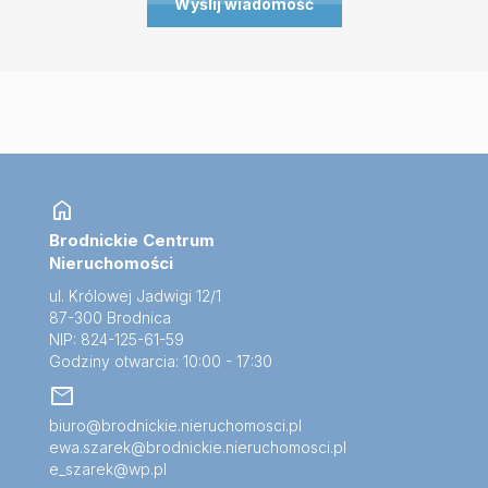
home
Brodnickie Centrum
Nieruchomości
ul. Królowej Jadwigi 12/1
87-300 Brodnica
NIP: 824-125-61-59
Godziny otwarcia: 10:00 - 17:30
mail
biuro@brodnickie.nieruchomosci.pl
ewa.szarek@brodnickie.nieruchomosci.pl
e_szarek@wp.pl