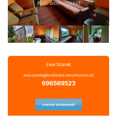
Ewa Szarek
Leaflet
|
©
OpenStreetMap
contributors
ewa.szarek@brodnickie.nieruchomosci.pl
696569523
zostaw wiadomość