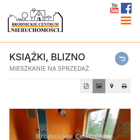
Strona
główna
O
KSIĄŻKI,
BLIZNO
firmie
MIESZKANIE NA SPRZEDAŻ
W
obiekty
Linki
Kontakt
+
−