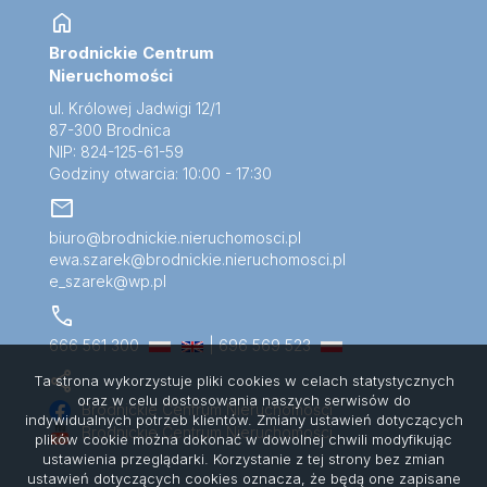
home
Brodnickie Centrum
Nieruchomości
ul. Królowej Jadwigi 12/1
87-300 Brodnica
NIP: 824-125-61-59
Godziny otwarcia: 10:00 - 17:30
mail
biuro@brodnickie.nieruchomosci.pl
ewa.szarek@brodnickie.nieruchomosci.pl
e_szarek@wp.pl
call
666 561 300
| 696 569 523
share
Ta strona wykorzystuje pliki cookies w celach statystycznych
oraz w celu dostosowania naszych serwisów do
Brodnickie Centrum Nieruchomości
indywidualnych potrzeb klientów. Zmiany ustawień dotyczących
Brodnickie Centrum Nieruchomości
plików cookie można dokonać w dowolnej chwili modyfikując
ustawienia przeglądarki. Korzystanie z tej strony bez zmian
ustawień dotyczących cookies oznacza, że będą one zapisane