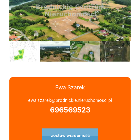
Ewa Szarek
Leaflet
|
©
OpenStreetMap
contributors
ewa.szarek@brodnickie.nieruchomosci.pl
696569523
zostaw wiadomość