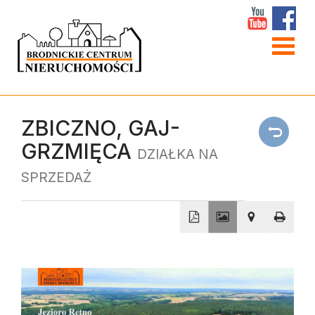
Strona
główna
O
ZBICZNO,
GAJ-
GRZMIĘCA
firmie
DZIAŁKA NA
W
SPRZEDAŻ
obiekty
Linki
Kontakt
+
−