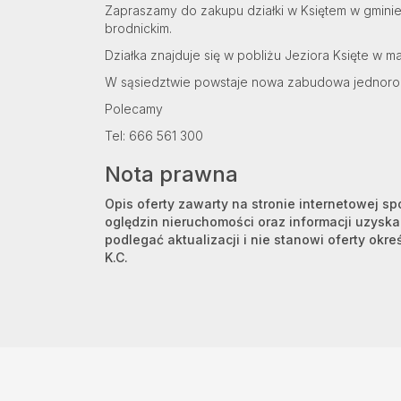
Zapraszamy do zakupu działki w Księtem w gmini
brodnickim.
Działka znajduje się w pobliżu Jeziora Księte w ma
W sąsiedztwie powstaje nowa zabudowa jednoro
Polecamy
Tel: 666 561 300
Nota prawna
Opis oferty zawarty na stronie internetowej s
oględzin nieruchomości oraz informacji uzysk
podlegać aktualizacji i nie stanowi oferty okre
K.C.