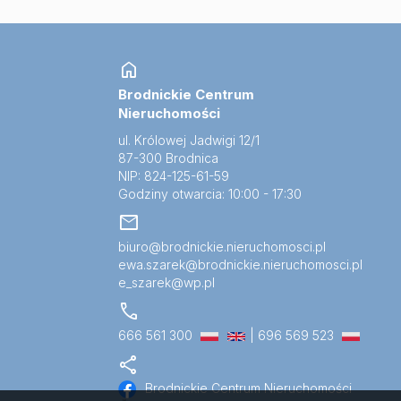
home
Brodnickie Centrum
Nieruchomości
ul. Królowej Jadwigi 12/1
87-300 Brodnica
NIP: 824-125-61-59
Godziny otwarcia: 10:00 - 17:30
mail
biuro@brodnickie.nieruchomosci.pl
ewa.szarek@brodnickie.nieruchomosci.pl
e_szarek@wp.pl
call
666 561 300
| 696 569 523
share
Brodnickie Centrum Nieruchomości