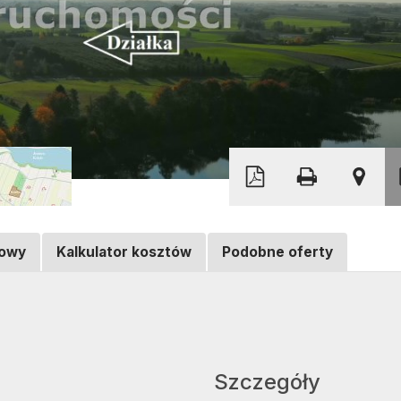
Leaflet
|
©
OpenStreetMap
towy
Kalkulator kosztów
Podobne oferty
Szczegóły