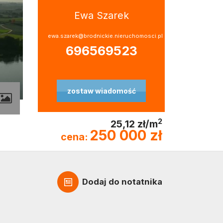
Ewa Szarek
ewa.szarek@brodnickie.nieruchomosci.pl
696569523
zostaw wiadomość
contributors
2
25,12 zł/m
250 000 zł
cena:
Dodaj do notatnika