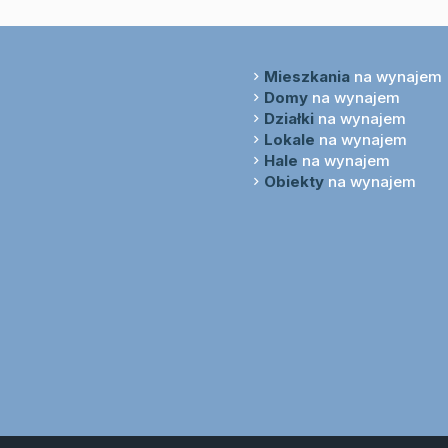
Mieszkania
na wynajem
Domy
na wynajem
Działki
na wynajem
Lokale
na wynajem
Hale
na wynajem
Obiekty
na wynajem