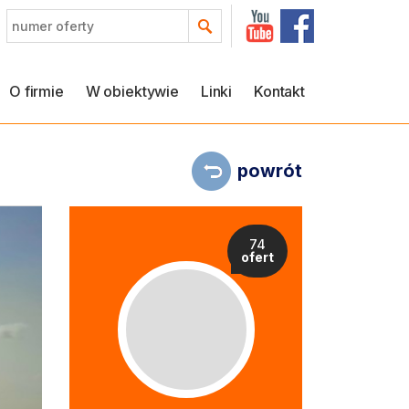
O firmie
W obiektywie
Linki
Kontakt
powrót
74
ofert