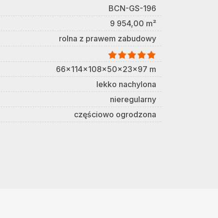
BCN-GS-196
9 954,00 m²
rolna z prawem zabudowy
66x114x108x50x23x97 m
lekko nachylona
nieregularny
częściowo ogrodzona