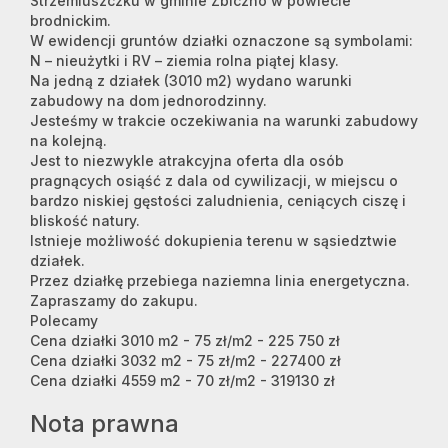
Strzemiuszczku w gminie Zbiczno w powiecie
brodnickim.
W ewidencji gruntów działki oznaczone są symbolami:
N – nieużytki i RV – ziemia rolna piątej klasy.
Na jedną z działek (3010 m2) wydano warunki
zabudowy na dom jednorodzinny.
Jesteśmy w trakcie oczekiwania na warunki zabudowy
na kolejną.
Jest to niezwykle atrakcyjna oferta dla osób
pragnących osiąść z dala od cywilizacji, w miejscu o
bardzo niskiej gęstości zaludnienia, ceniących ciszę i
bliskość natury.
Istnieje możliwość dokupienia terenu w sąsiedztwie
działek.
Przez działkę przebiega naziemna linia energetyczna.
Zapraszamy do zakupu.
Polecamy
Cena działki 3010 m2 - 75 zł/m2 - 225 750 zł
Cena działki 3032 m2 - 75 zł/m2 - 227400 zł
Cena działki 4559 m2 - 70 zł/m2 - 319130 zł
Nota prawna