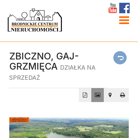
Strona
główna
O
ZBICZNO,
GAJ-
GRZMIĘCA
firmie
DZIAŁKA NA
W
SPRZEDAŻ
obiekty
Linki
Kontakt
+
−