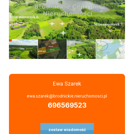
Ewa Szarek
Leaflet
|
©
OpenStreetMap
contributors
ewa.szarek@brodnickie.nieruchomosci.pl
696569523
zostaw wiadomość