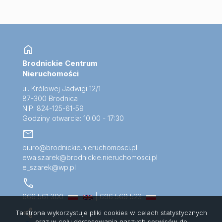
home
Brodnickie Centrum
Nieruchomości
ul. Królowej Jadwigi 12/1
87-300 Brodnica
NIP: 824-125-61-59
Godziny otwarcia: 10:00 - 17:30
mail
biuro@brodnickie.nieruchomosci.pl
ewa.szarek@brodnickie.nieruchomosci.pl
e_szarek@wp.pl
call
666 561 300
| 696 569 523
share
Ta strona wykorzystuje pliki cookies w celach statystycznych
oraz w celu dostosowania naszych serwisów do