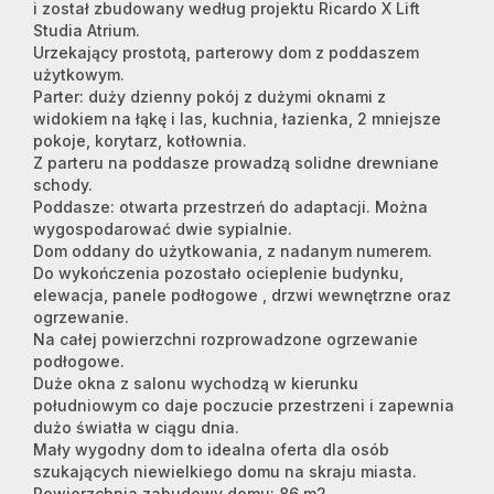
i został zbudowany według projektu Ricardo X Lift
Studia Atrium.
Urzekający prostotą, parterowy dom z poddaszem
użytkowym.
Parter: duży dzienny pokój z dużymi oknami z
widokiem na łąkę i las, kuchnia, łazienka, 2 mniejsze
pokoje, korytarz, kotłownia.
Z parteru na poddasze prowadzą solidne drewniane
schody.
Poddasze: otwarta przestrzeń do adaptacji. Można
wygospodarować dwie sypialnie.
Dom oddany do użytkowania, z nadanym numerem.
Do wykończenia pozostało ocieplenie budynku,
elewacja, panele podłogowe , drzwi wewnętrzne oraz
ogrzewanie.
Na całej powierzchni rozprowadzone ogrzewanie
podłogowe.
Duże okna z salonu wychodzą w kierunku
południowym co daje poczucie przestrzeni i zapewnia
dużo światła w ciągu dnia.
Mały wygodny dom to idealna oferta dla osób
szukających niewielkiego domu na skraju miasta.
Powierzchnia zabudowy domu: 86 m2