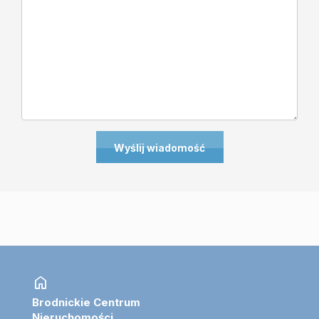
home
Brodnickie Centrum
Nieruchomości