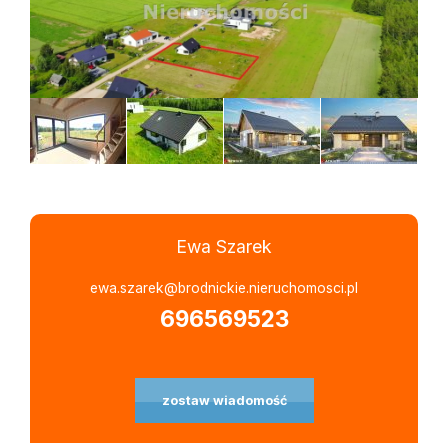
Ewa Szarek
Leaflet
|
©
OpenStreetMap
contributors
ewa.szarek@brodnickie.nieruchomosci.pl
696569523
zostaw wiadomość