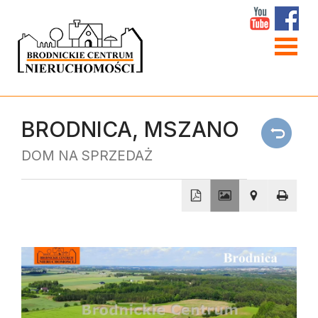
Strona
główna
O
BRODNICA,
MSZANO
firmie
DOM NA SPRZEDAŻ
W
obiekty
Linki
Kontakt
+
−