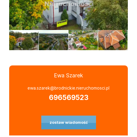
Ewa Szarek
Leaflet
|
©
OpenStreetMap
contributors
ewa.szarek@brodnickie.nieruchomosci.pl
696569523
zostaw wiadomość