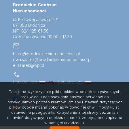
Brodnickie Centrum
Nieruchomości
ul. Królowej Jadwigi 12/1
87-300 Brodnica
NIP: 824-125-61-59
Godziny otwarcia: 10:00 - 17:30
mail
biuro@brodnickie.nieruchomosci.pl
ewa.szarek@brodnickie.nieruchomosci.pl
e_szarek@wp.pl
call
666 561 300
| 696 569 523
share
Ta strona wykorzystuje pliki cookies w celach statystycznych
oraz w celu dostosowania naszych serwisów do
Brodnickie Centrum Nieruchomości
indywidualnych potrzeb klientów. Zmiany ustawień dotyczących
Brodnickie Centrum Nieruchomości
plików cookie można dokonać w dowolnej chwili modyfikując
ustawienia przeglądarki. Korzystanie z tej strony bez zmian
ustawień dotyczących cookies oznacza, że będą one zapisane
w pamięci urządzenia.