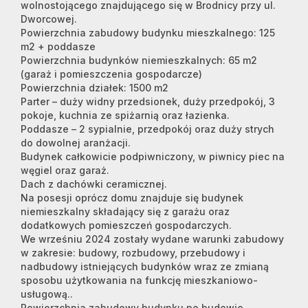
wolnostojącego znajdującego się w Brodnicy przy ul.
Dworcowej.
Powierzchnia zabudowy budynku mieszkalnego: 125
m2 + poddasze
Powierzchnia budynków niemieszkalnych: 65 m2
(garaż i pomieszczenia gospodarcze)
Powierzchnia działek: 1500 m2
Parter – duży widny przedsionek, duży przedpokój, 3
pokoje, kuchnia ze spiżarnią oraz łazienka.
Poddasze – 2 sypialnie, przedpokój oraz duży strych
do dowolnej aranżacji.
Budynek całkowicie podpiwniczony, w piwnicy piec na
węgiel oraz garaż.
Dach z dachówki ceramicznej.
Na posesji oprócz domu znajduje się budynek
niemieszkalny składający się z garażu oraz
dodatkowych pomieszczeń gospodarczych.
We wrześniu 2024 zostały wydane warunki zabudowy
w zakresie: budowy, rozbudowy, przebudowy i
nadbudowy istniejących budynków wraz ze zmianą
sposobu użytkowania na funkcję mieszkaniowo-
usługową..
Powierzchnia zabudowy budynku po budowie,