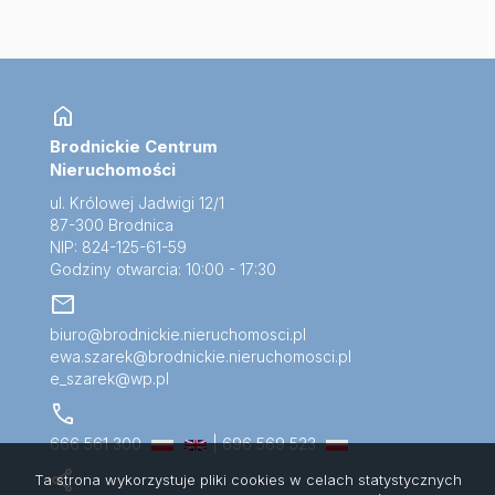
home
Brodnickie Centrum
Nieruchomości
ul. Królowej Jadwigi 12/1
87-300 Brodnica
NIP: 824-125-61-59
Godziny otwarcia: 10:00 - 17:30
mail
biuro@brodnickie.nieruchomosci.pl
ewa.szarek@brodnickie.nieruchomosci.pl
e_szarek@wp.pl
call
666 561 300
| 696 569 523
share
Ta strona wykorzystuje pliki cookies w celach statystycznych