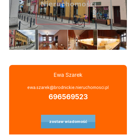
Ewa Szarek
Leaflet
|
©
OpenStreetMap
contributors
ewa.szarek@brodnickie.nieruchomosci.pl
696569523
zostaw wiadomość